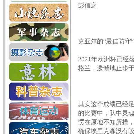
彭信之
克亚尔的“最佳防守
2021年欧洲杯已
格兰，遗憾地止步
其实这个成绩已经
的比赛中，队中灵
愣在原地不知所措
确保埃里克森没有