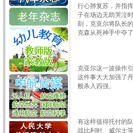
行心肺复苏，并指
子在场边无助哭泣
刻，克亚尔将队长
克森从死神手中夺
克亚尔这一波操作引
这件事大大加强了
般杀入四强。
有这样值得托付的
战比利时、威尔士