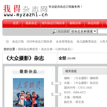
您的位置：
我得杂志网首页
>
杂志分类
>
G[时尚娱乐]
>
《大众摄影》杂志
全部
2014年
相关信息
编辑：《大众摄影》编辑部
出版：《大众摄影》杂志社
国内刊号：CN11-1643
ISSN：0494-4372
主编：徐艳娟
副社长：郑壬杰