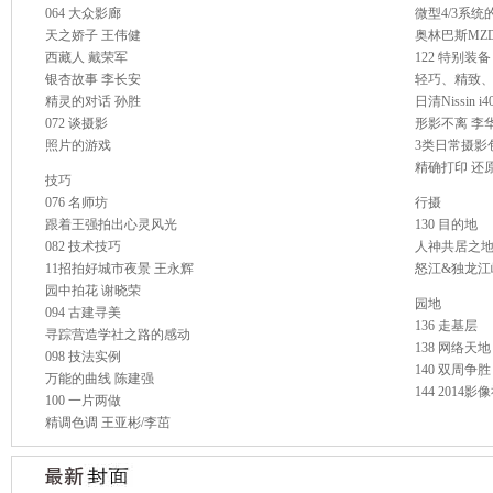
064 大众影廊
微型4/3系统
天之娇子 王伟健
奥林巴斯MZD 
西藏人 戴荣军
122 特别装备
银杏故事 李长安
轻巧、精致、
精灵的对话 孙胜
日清Nissin 
072 谈摄影
形影不离 李
照片的游戏
3类日常摄影
精确打印 还
技巧
076 名师坊
行摄
跟着王强拍出心灵风光
130 目的地
082 技术技巧
人神共居之
11招拍好城市夜景 王永辉
怒江&独龙江
园中拍花 谢晓荣
园地
094 古建寻美
136 走基层
寻踪营造学社之路的感动
138 网络天地
098 技法实例
140 双周争胜
万能的曲线 陈建强
144 2014影
100 一片两做
精调色调 王亚彬/李茁