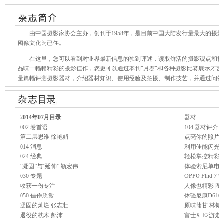
由中国摄影家协会主办，创刊于1958年，是目前中国大陆发行量最大的摄
图像文化为已任。
在这里，您可以看到对业界最新信息的独到评述，读取鲜活的摄影观点和拍
品味一幅幅精彩的摄影佳作，您更可以通过本刊"月赛"和各种摄影比赛展示才
量篇幅评测摄影器材，介绍器材知识、使用经验及拍摄、制作技艺，并通过问
2014年07月目录
器材
002 卷首语
104 器材评介
第二层思维 徐艳娟
点亮你的照片
014 消息
利用佳能闪
024 经典
轻松掌控精彩
“凝固”与“延伸” 靳宏伟
体验索尼单电A
030 专题
OPPO Find
收获一份专注
人像也精彩 
050 佳作欣赏
体验尼康D6
凝固的灿烂 张志壮
原味蒲甘 林
退役的枕木 郝沛
富士X-E2