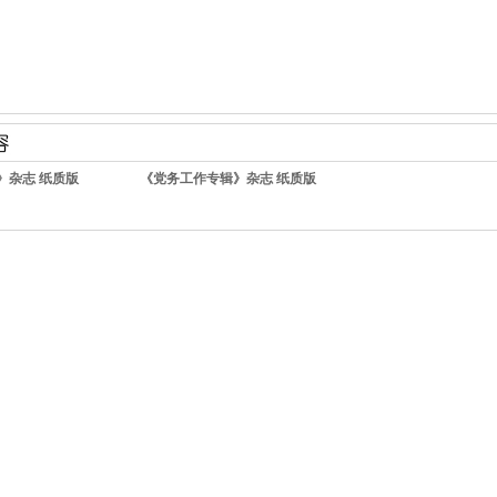
》杂志 纸质版
《党务工作专辑》杂志 纸质版