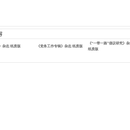
《“一带一路”倡议研究》杂
》杂志 纸质版
《党务工作专辑》杂志 纸质版
纸质版