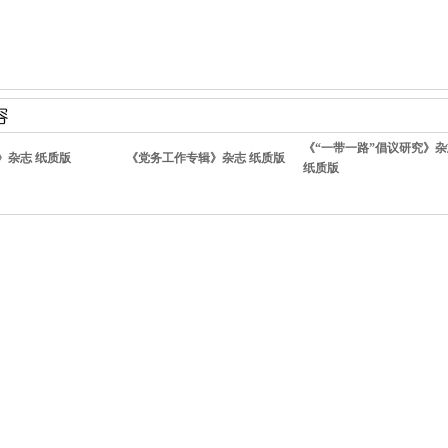
《“一带一路”倡议研究》杂
》杂志 纸质版
《党务工作专辑》杂志 纸质版
纸质版