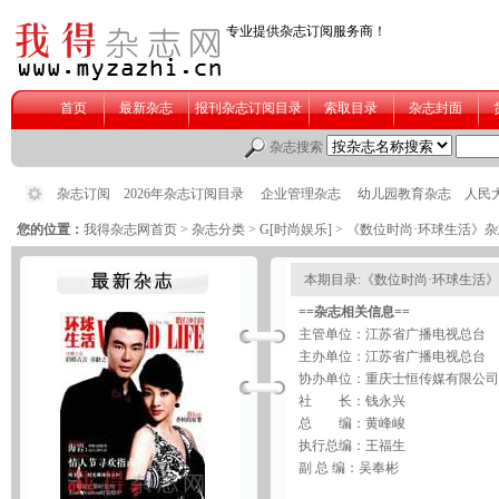
您的位置：
我得杂志网首页
>
杂志分类
>
G[时尚娱乐]
> 《数位时尚·环球生活》
本期目录:《数位时尚·环球生活
==杂志相关信息==
主管单位：江苏省广播电视总台
主办单位：江苏省广播电视总台
协办单位：重庆士恒传媒有限公司
社 长：钱永兴
总 编：黄峰峻
执行总编：王福生
副 总 编：吴奉彬