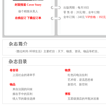
封面报道 Cover Story
出版周期：每月10日
做个精致水美人
零 售 价：20元/期，全年12期
全年订阅：240元
VIP价格：192元
在线征订
下载征订单
《数位时尚·环球生活》主要栏目：天下、物质、资讯、物品等栏目。
卷首语
物质
上流社会的请举手
红色闪电法拉利
艺术馆．逆流思想者
物品
新世代 新空间
来自法国的问候
握在手中的宾利
博客
情人节的最佳选择
五星级酒店的半瓶沐浴液