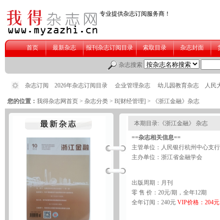
您的位置：
我得杂志网首页
>
杂志分类
>
B[财经管理]
> 《浙江金融》杂志
本期目录:《浙江金融》 杂志
==杂志相关信息==
主管单位：人民银行杭州中心支行
主办单位：浙江省金融学会
出版周期：月刊
零 售 价：20元/期，全年12期
全年订阅：240元
VIP价格：204元