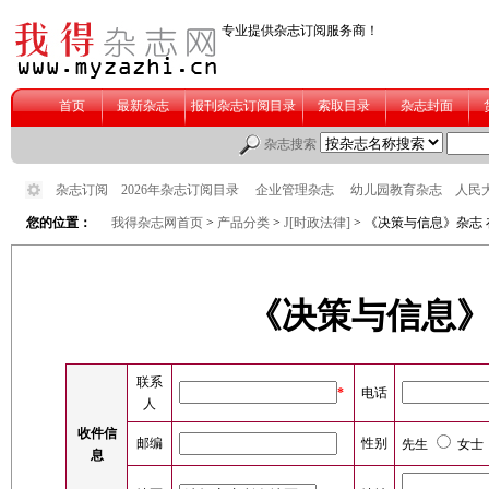
您的位置：
我得杂志网首页
>
产品分类
>
J[时政法律]
> 《决策与信息》杂志
《决策与信息》
联系
*
电话
人
收件信
邮编
性别
先生
女士
息